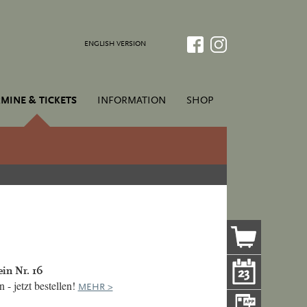
ENGLISH VERSION
MINE & TICKETS
INFORMATION
SHOP
in Nr. 16
- jetzt bestellen!
MEHR >