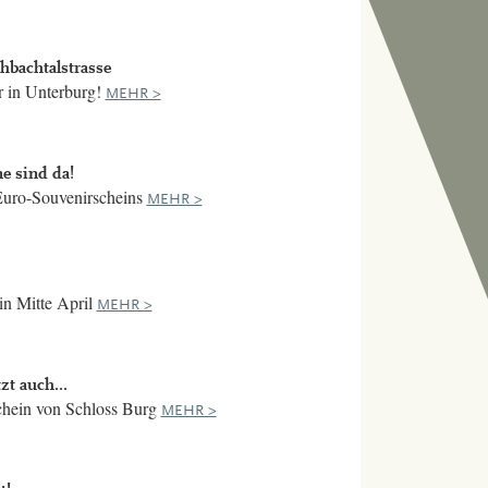
hbachtalstrasse
er in Unterburg!
MEHR >
e sind da!
Euro-Souvenirscheins
MEHR >
n Mitte April
MEHR >
zt auch...
chein von Schloss Burg
MEHR >