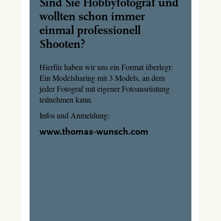
Sind Sie Hobbyfotograf und
wollten schon immer
einmal professionell
Shooten?
Hierfür haben wir uns ein Format überlegt:
Ein Modelsharing mit 3 Models, an dem
jeder Fotograf mit eigener Fotoausrüstung
teilnehmen kann.
Infos und Anmeldung:
www.thomas-wunsch.com