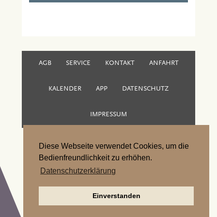
AGB
SERVICE
KONTAKT
ANFAHRT
KALENDER
APP
DATENSCHUTZ
IMPRESSUM
Schloss Burg a/d Wupper · Schlossplatz 2, D-42659
Diese Webseite verwendet Cookies, um die
Bedienfreundlichkeit zu erhöhen.
Solingen ·
info(at)schlossburg.de
· Tel. +49 (0)212.24
Datenschutzerklärung
226-26
Einverstanden